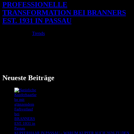
PROFESSIONELLE
TRANSFORMATION BEI BRANNERS
EST. 1931 IN PASSAU
Feb. 12, 2026
|
Trends
Graue Haare sind ein natürlicher Teil des Lebens. Für manche
stehen sie für Souveränität und Gelassenheit. Für andere fühlen sie
sich fremd an. Blass. Härter im Gesicht. Weniger lebendig. Viele
Kundinnen kommen mit einer klaren Frage zu uns nach Passau:Ist
es möglich,...
Neueste Beiträge
KUPFERHAAR IN PASSAU – WARUM KUPFER AUCH 2026 ZU DEN