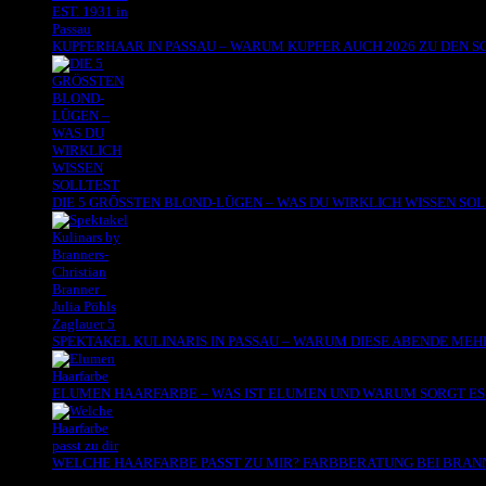
KUPFERHAAR IN PASSAU – WARUM KUPFER AUCH 2026 ZU DEN
DIE 5 GRÖSSTEN BLOND-LÜGEN – WAS DU WIRKLICH WISSEN SO
SPEKTAKEL KULINARIS IN PASSAU – WARUM DIESE ABENDE MEHR
ELUMEN HAARFARBE – WAS IST ELUMEN UND WARUM SORGT ES 
WELCHE HAARFARBE PASST ZU MIR? FARBBERATUNG BEI BRANNE