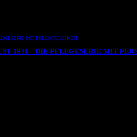
ST 1931 – DIE PFLEGESERIE MIT PE
wir dir unsere eigene Pflegeserie vorstellen – persönlich, durchda
Haar...