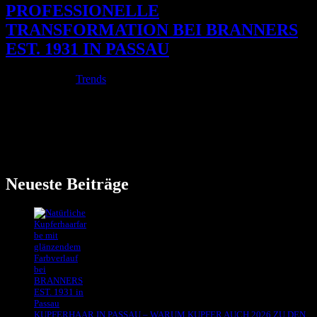
PROFESSIONELLE
TRANSFORMATION BEI BRANNERS
EST. 1931 IN PASSAU
Feb. 12, 2026
|
Trends
Graue Haare sind ein natürlicher Teil des Lebens. Für manche
stehen sie für Souveränität und Gelassenheit. Für andere fühlen sie
sich fremd an. Blass. Härter im Gesicht. Weniger lebendig. Viele
Kundinnen kommen mit einer klaren Frage zu uns nach Passau:Ist
es möglich,...
Neueste Beiträge
KUPFERHAAR IN PASSAU – WARUM KUPFER AUCH 2026 ZU DEN