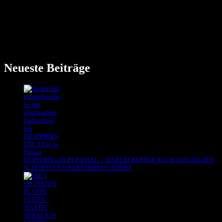
HERBST 2025 IN FARBE: DIE HAARFARBEN, DIE GLANZ
UND CHARAKTER ZEIGEN – BEI BRANNERS EST. 1931
Der Herbst 2025 in Farbe steht im Zeichen von Natürlichkeit, Tiefe
und luxuriösem Glanz. Während die letzten Jahre von kühlen,
aschigen Nuancen geprägt waren, feiern in...
Neueste Beiträge
KUPFERHAAR IN PASSAU – WARUM KUPFER AUCH 2026 ZU DEN
SCHÖNSTEN HAARFARBEN GEHÖRT