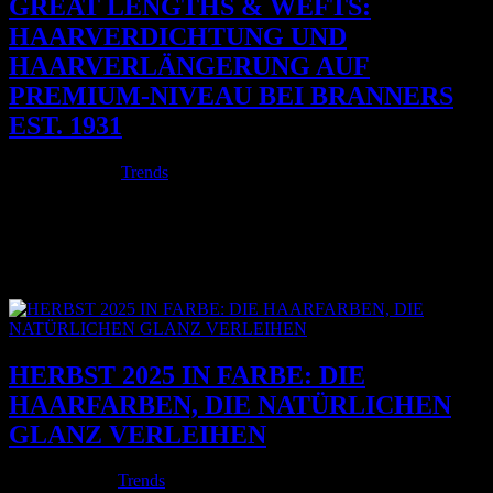
GREAT LENGTHS & WEFTS:
HAARVERDICHTUNG UND
HAARVERLÄNGERUNG AUF
PREMIUM-NIVEAU BEI BRANNERS
EST. 1931
Nov. 16, 2025
|
Trends
Viele Menschen wünschen sich längeres, volleres, gesünder
wirkendes Haar. Oft ist es ein lang gehegter Traum, der sich im
Alltag jedoch schwer realisieren lässt – sei es wegen zu feiner
Haarstruktur, brüchiger Längen oder schlicht fehlender Geduld.
Genau an diesem...
HERBST 2025 IN FARBE: DIE
HAARFARBEN, DIE NATÜRLICHEN
GLANZ VERLEIHEN
Okt. 16, 2025
|
Trends