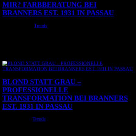
MIR? FARBBERATUNG BEI
BRANNERS EST. 1931 IN PASSAU
März 15, 2026
|
Trends
Welche Haarfarbe passt zu dir? Diese Frage stellen sich viele
Menschen irgendwann. Vielleicht, weil du dir eine Veränderung
wünschst, vielleicht weil deine aktuelle Haarfarbe nicht mehr so
wirkt wie früher. Manchmal entsteht dieser Gedanke auch ganz
spontan beim Blick...
BLOND STATT GRAU –
PROFESSIONELLE
TRANSFORMATION BEI BRANNERS
EST. 1931 IN PASSAU
Feb. 12, 2026
|
Trends
Graue Haare sind ein natürlicher Teil des Lebens. Für manche
stehen sie für Souveränität und Gelassenheit. Für andere fühlen sie