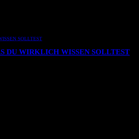
AS DU WIRKLICH WISSEN SOLLTEST
 gibt es kaum eine Farbe, über die so viele Halbwahrheiten erzählt we