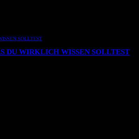
AS DU WIRKLICH WISSEN SOLLTEST
 gibt es kaum eine Farbe, über die so viele Halbwahrheiten erzählt we