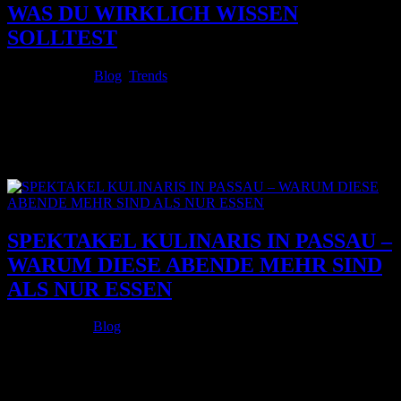
WAS DU WIRKLICH WISSEN
SOLLTEST
Juni 12, 2026
|
Blog
,
Trends
Blond gehört zu den beliebtesten Haarfarben überhaupt.
Gleichzeitig gibt es kaum eine Farbe, über die so viele
Halbwahrheiten erzählt werden, weshalb viele Frauen verunsichert
sind. Viele Kundinnen kommen mit festen Vorstellungen zu uns:
Blond macht die Haare kaputt,...
SPEKTAKEL KULINARIS IN PASSAU –
WARUM DIESE ABENDE MEHR SIND
ALS NUR ESSEN
Mai 12, 2026
|
Blog
Es gibt Restaurantbesuche, die sind nett. Und dann gibt es Abende,
über die spricht man noch Tage später. Genau darum geht es bei
SPEKTAKEL KULINARIS. Hier sitzt du nicht einfach nur am