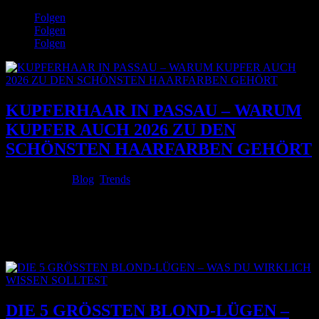
Folgen

Folgen
Folgen
M
DAS
SIND
KUPFERHAAR IN PASSAU – WARUM
WIR
KUPFER AUCH 2026 ZU DEN
PREISE
JOBS
SCHÖNSTEN HAARFARBEN GEHÖRT
KULINARIK
BLOG
Juli 16, 2026
|
Blog
,
Trends
KONTAKT
Es gibt Haarfarben, die einfach schön aussehen. Und dann gibt es
Haarfarben, die den gesamten Typ verändern. Kupferhaar gehört
genau dazu. Wer sich Kupferhaar in Passau wünscht, entscheidet
sich für eine Haarfarbe voller Wärme, Eleganz und natürlichem
Glanz. Vor allem...
DIE 5 GRÖSSTEN BLOND-LÜGEN –