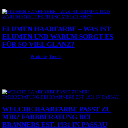
Tisch und bekommst einen Teller serviert. Du erlebst, wie Genuss
entsteht. Wie...
ELUMEN HAARFARBE – WAS IST
ELUMEN UND WARUM SORGT ES
FÜR SO VIEL GLANZ?
Apr. 10, 2026
|
Produkte
,
Trends
https://branners.de/wp-content/uploads/2026/04/04042026-Rote-
Haare-Branner-Social-Media-6.mp4 Ganz ehrlich: Dieser Verlauf
vom Ansatz in die Spitzen ist genau das, was man sich wünscht.
Weich, fließend und ohne harte Übergänge. Genau so ein Ergebnis
hat Selly bei uns...
WELCHE HAARFARBE PASST ZU
MIR? FARBBERATUNG BEI
BRANNERS EST. 1931 IN PASSAU