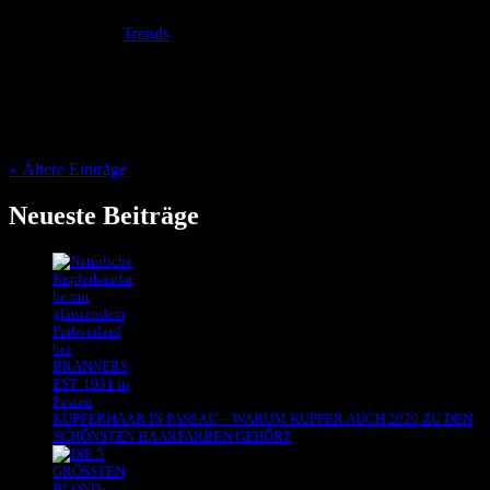
März 15, 2026
|
Trends
Welche Haarfarbe passt zu dir? Diese Frage stellen sich viele
Menschen irgendwann. Vielleicht, weil du dir eine Veränderung
wünschst, vielleicht weil deine aktuelle Haarfarbe nicht mehr so
wirkt wie früher. Manchmal entsteht dieser Gedanke auch ganz
spontan beim Blick...
« Ältere Einträge
Neueste Beiträge
KUPFERHAAR IN PASSAU – WARUM KUPFER AUCH 2026 ZU DEN
SCHÖNSTEN HAARFARBEN GEHÖRT